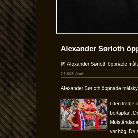
Alexander Sørloth öp
Alexander Sørloth öppnade måls
7.6.2025, Admin
Alexander Sørloth öppnade målskyt
I den tredje
bortaplan. De
Motståndarla
var hög. De s