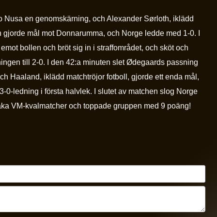
io Nusa en genomskärning, och Alexander Sørloth, iklädd
ch gjorde mål mot Donnarumma, och Norge ledde med 1-0. I
mot bollen och bröt sig in i straffområdet, och sköt och
ingen till 2-0. I den 42:a minuten slet Ødegaards passning
och Haaland, iklädd matchtröjor fotboll, gjorde ett enda mål,
 3-0-ledning i första halvlek. I slutet av matchen slog Norge
 raka VM-kvalmatcher och toppade gruppen med 9 poäng!