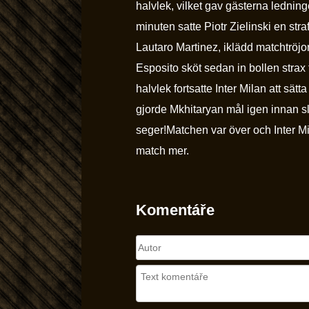
halvlek, vilket gav gästerna lednin
minuten satte Piotr Zielinski en str
Lautaro Martinez, iklädd matchtröjor 
Esposito sköt sedan in bollen strax 
halvlek fortsatte Inter Milan att sätt
gjorde Mkhitaryan mål igen innan slu
seger!Matchen var över och Inter Mil
match mer.
Komentáře