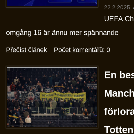
22.2.2025,
UEFA Ch
omgång 16 är ännu mer spännande
Přečíst článek
Počet komentářů: 0
En bes
Manch
förlor
Totte