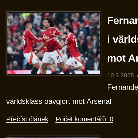
Fernan
i värl
mot A
10.3.2025,
Fernandez
världsklass oavgjort mot Arsenal
Přečíst článek
Počet komentářů: 0