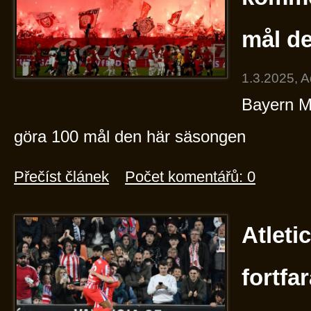
mål d
1.3.2025, 
Bayern M
göra 100 mål den här säsongen
Přečíst článek
Počet komentářů: 0
Atleti
fortf