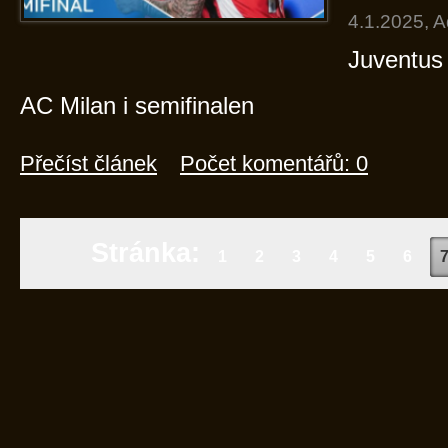
4.1.2025, 
Juventus 
AC Milan i semifinalen
Přečíst článek
Počet komentářů: 0
Stránka:
1
2
3
4
5
6