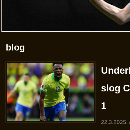
blog
Underb
slog 
1
22.3.2025,