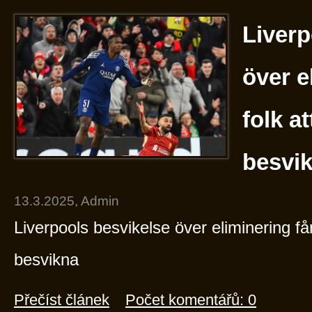
Liverp
över e
folk a
besvi
13.3.2025, Admin
Liverpools besvikelse över eliminering får
besvikna
Přečíst článek
Počet komentářů: 0