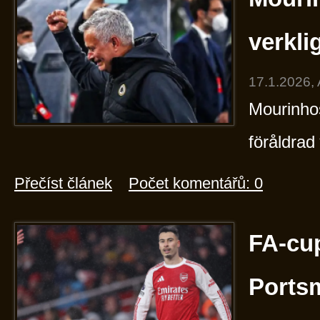
verkli
17.1.2026,
Mourinhos
föråldra
Přečíst článek
Počet komentářů: 0
FA-cup
Ports